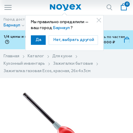
0
Город доставки
Способ доставки
Мы правильно определили —
Барнаул
Доставка
ваш город
Барнаул
?
1/4 цены и покупки ваши с Подели
Можно оплатить по частям
Да
Нет, выбрать другой
от 700 ₽ до 15,000 ₽
ⓘ
Главная
Каталог
Для кухни
Кухонный инвентарь
Зажигалки бытовые
Зажигалка газовая Ecos, красная, 26х4х3см