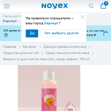
0
Город доставки
Способ доставки
Мы правильно определили —
Барнаул
Доставка
ваш город
Барнаул
?
1/4 цены и покупки ваши с Подели
Можно оплатить по частям
Да
Нет, выбрать другой
от 700 ₽ до 15,000 ₽
ⓘ
Главная
Каталог
Декоративная косметика
Средства для ногтей
Средства для снятия лака
Жидкость для снятия лака Lilit, супер эффект, 110 мл