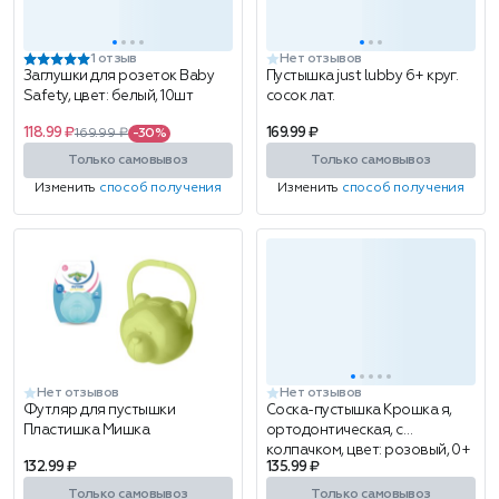
1 отзыв
Нет отзывов
Заглушки для розеток Baby
Пустышка just lubby 6+ круг.
Safety, цвет: белый, 10шт
сосок лат.
118.99 ₽
169.99 ₽
169.99 ₽
-30%
Только самовывоз
Только самовывоз
Изменить
способ получения
Изменить
способ получения
Нет отзывов
Нет отзывов
Футляр для пустышки
Соска-пустышка Крошка я,
Пластишка Мишка
ортодонтическая, с
колпачком, цвет: розовый, 0+
132.99 ₽
135.99 ₽
Только самовывоз
Только самовывоз