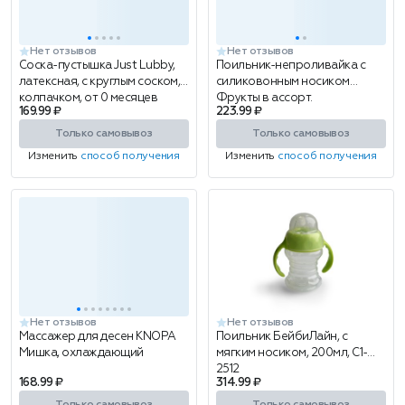
Нет отзывов
Нет отзывов
Соска-пустышка Just Lubby,
Поильник-непроливайка с
латексная, с круглым соском, с
силиковонным носиком
колпачком, от 0 месяцев
Фрукты в ассорт.
169.99 ₽
223.99 ₽
Только самовывоз
Только самовывоз
Изменить
способ получения
Изменить
способ получения
Нет отзывов
Нет отзывов
Массажер для десен KNOPA
Поильник БейбиЛайн, с
Мишка, охлаждающий
мягким носиком, 200мл, C1-
2512
168.99 ₽
314.99 ₽