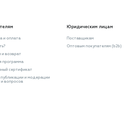
телям
Юридическим лицам
а и оплата
Поставщикам
ть?
Оптовым покупателям (b2b)
я и возврат
я программа
ный сертификат
 публикации и модерации
 и вопросов