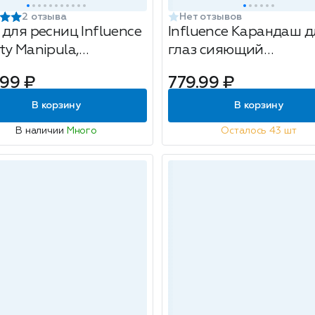
2 отзыва
Нет отзывов
 для ресниц Influence
Influence Карандаш д
ty Manipula,
глаз сияющий
остойкая, объем и
автоматический
.99 ₽
779.99 ₽
ение, тон: 02
Neochrome тон02
чневый, 10мл
В корзину
В корзину
В наличии
Много
Осталось 43 шт