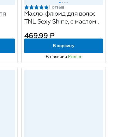
1 отзыв
ля
Масло-флюид для волос
TNL Sexy Shine, с маслом
перcиковой косточки,
469.99 ₽
50мл
В корзину
В наличии
Много