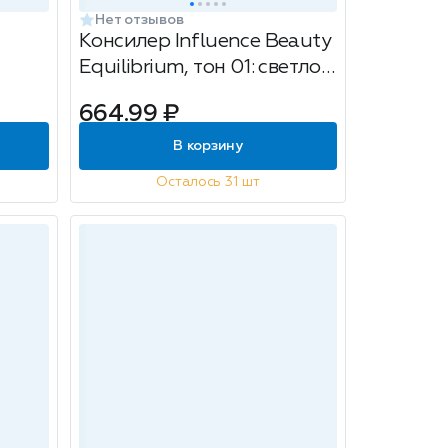
Нет отзывов
Консилер Influence Beauty
Equilibrium, тон 01: светло-
бежевый, 6мл
664.99 ₽
вый,
В корзину
Осталось 31 шт