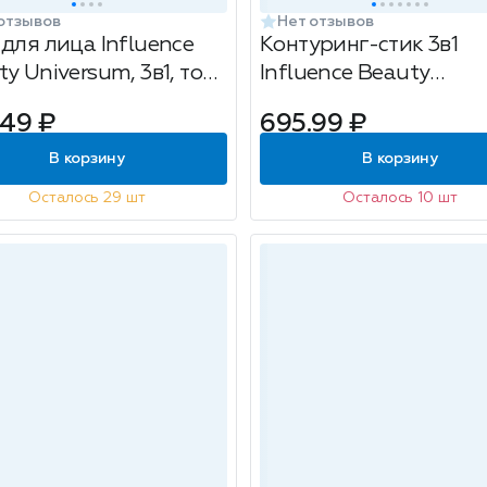
отзывов
Нет отзывов
 для лица Influence
Контуринг-стик 3в1
y Universum, 3в1, тон:
Influence Beauty
ледно-коричневый, 5г
Universum, тон: 02
.49 ₽
695.99 ₽
нейтральный коричне
5.5г
В корзину
В корзину
Осталось 29 шт
Осталось 10 шт