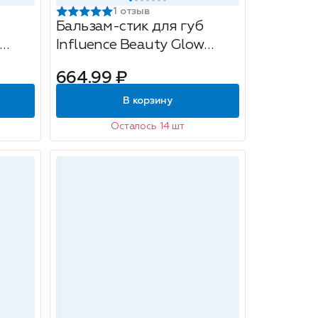
1 отзыв
Бальзам-стик для губ
Influence Beauty Glow
, 2г
Injection, тон: 05 Mixed
664.99 ₽
reality, 2г
В корзину
Осталось 14 шт