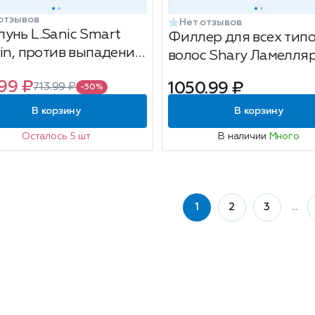
отзывов
Нет отзывов
унь L.Sanic Smart
Филлер для всех тип
tin, против выпадения,
волос Shary Ламелля
мл
100мл
99 ₽
1050.99 ₽
713.99 ₽
-50%
В корзину
В корзину
Осталось 5 шт
В наличии
Много
1
2
3
...