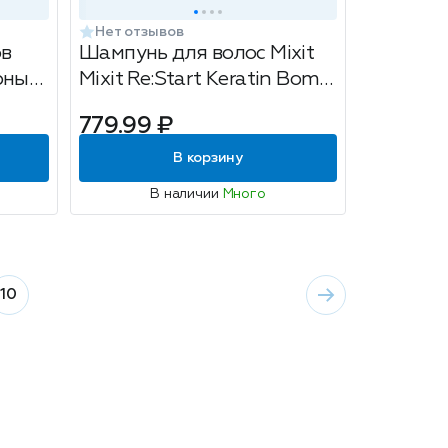
Нет отзывов
ов
Шампунь для волос Mixit
рный,
Mixit Re:Start Keratin Bomb,
для восстановления,
779.99 ₽
1000мл
В корзину
В наличии
Много
10