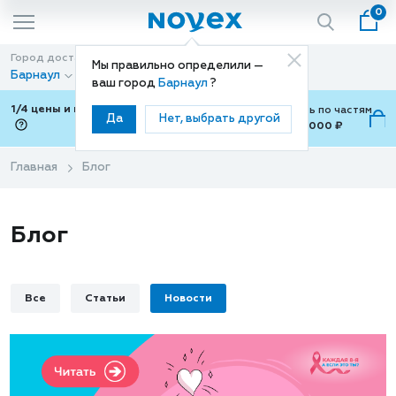
0
Город доставки
Способ доставки
Мы правильно определили —
Барнаул
Доставка
ваш город
Барнаул
?
1/4 цены и покупки ваши с Подели
Можно оплатить по частям
Да
Нет, выбрать другой
от 700 ₽ до 15,000 ₽
ⓘ
Главная
Блог
Блог
Все
Статьи
Новости