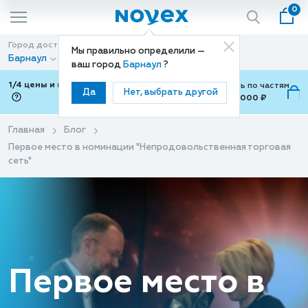
0
Город доставки
Способ доставки
Мы правильно определили —
Барнаул
Доставка
ваш город
Барнаул
?
1/4 цены и покупки ваши с Подели
Можно оплатить по частям
Да
Нет, выбрать другой
от 700 ₽ до 15,000 ₽
ⓘ
Главная
Блог
Первое место в номинации "Непродовольственная торговая
сеть"
Первое место в