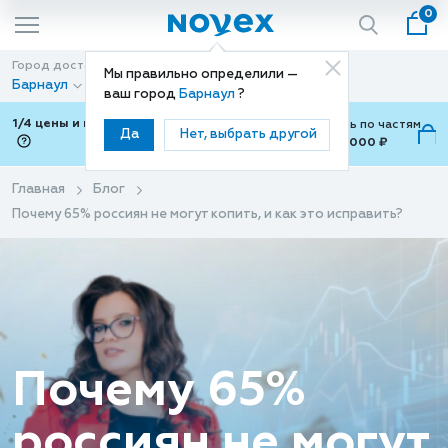
0
Город доставки
Способ доставки
Мы правильно определили —
Барнаул
Доставка
ваш город
Барнаул
?
1/4 цены и покупки ваши с Подели
Можно оплатить по частям
Да
Нет, выбрать другой
от 700 ₽ до 15,000 ₽
ⓘ
Главная
Блог
Почему 65% россиян не могут копить, и как это исправить?
Почему 65%
россиян не могут