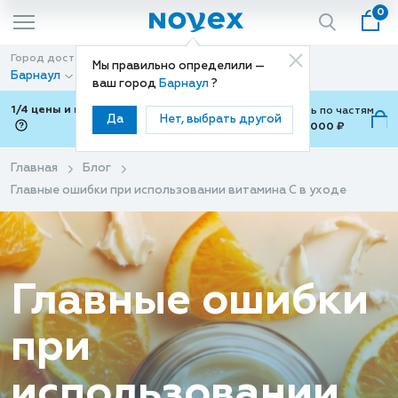
0
Город доставки
Способ доставки
Мы правильно определили —
Барнаул
Доставка
ваш город
Барнаул
?
1/4 цены и покупки ваши с Подели
Можно оплатить по частям
Да
Нет, выбрать другой
от 700 ₽ до 15,000 ₽
ⓘ
Главная
Блог
Главные ошибки при использовании витамина C в уходе
Главные ошибки
при
использовании