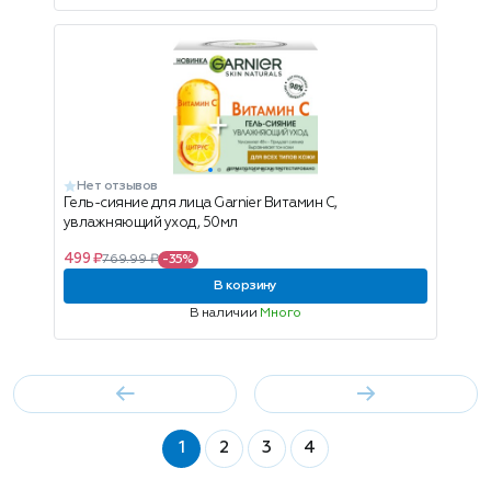
Нет отзывов
Гель-сияние для лица Garnier Витамин С,
увлажняющий уход, 50мл
499 ₽
769.99 ₽
-35%
В корзину
В наличии
Много
1
2
3
4