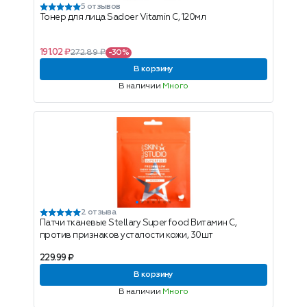
5 отзывов
Тонер для лица Sadoer Vitamin C, 120мл
191.02 ₽
272.89 ₽
-30%
В корзину
В наличии
Много
2 отзыва
Патчи тканевые Stellary Superfood Витамин С,
против признаков усталости кожи, 30шт
229.99 ₽
В корзину
В наличии
Много