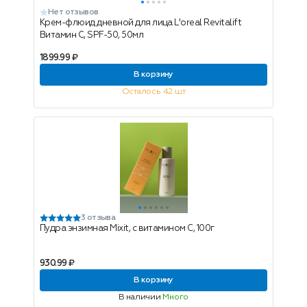
Нет отзывов
Крем-флюид дневной для лица L'oreal Revitalift
Витамин С, SPF-50, 50мл
1899.99 ₽
В корзину
Осталось 42 шт
3 отзыва
Пудра энзимная Mixit, с витамином С, 100г
930.99 ₽
В корзину
В наличии
Много