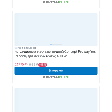
В наличии
Много
Нет отзывов
Кондиционер-маска пептидный Concept Proway Yes!
Peptide, для ломких волос, 400 мл
337.75 ₽
411.89 ₽
-18%
В корзину
В наличии
Много