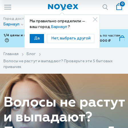
0
Город доставки
Способ доставки
Мы правильно определили —
Барнаул
Доставка
ваш город
Барнаул
?
1/4 цены и покупки ваши с Подели
Можно оплатить по частям
Да
Нет, выбрать другой
от 700 ₽ до 15,000 ₽
ⓘ
Главная
Блог
Волосы не растут и выпадают? Проверьте эти 5 бытовых
привычек
Волосы не растут
и выпадают?