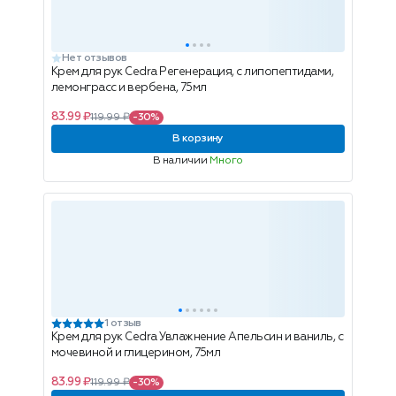
Нет отзывов
Крем для рук Cedra Регенерация, с липопептидами,
лемонграсс и вербена, 75мл
83.99 ₽
119.99 ₽
-30%
В корзину
В наличии
Много
1 отзыв
Крем для рук Cedra Увлажнение Апельсин и ваниль, с
мочевиной и глицерином, 75мл
83.99 ₽
119.99 ₽
-30%