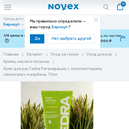
0
Город доставки
Способ доставки
Мы правильно определили —
Барнаул
Доставка
ваш город
Барнаул
?
1/4 цены и покупки ваши с Подели
Можно оплатить по частям
Да
Нет, выбрать другой
от 700 ₽ до 15,000 ₽
ⓘ
Главная
Каталог
Уход за телом
Уход для рук
Кремы, масла и лосьоны
Крем для рук Cedra Регенерация, с липопептидами,
лемонграсс и вербена, 75мл