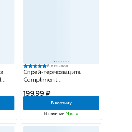
6 отзывов
з
Спрей-термозащита
l
Compliment
мл
Восстанавливающий, для
199.99 ₽
сухих и поврежденных
волос, 200 мл
В корзину
В наличии
Много