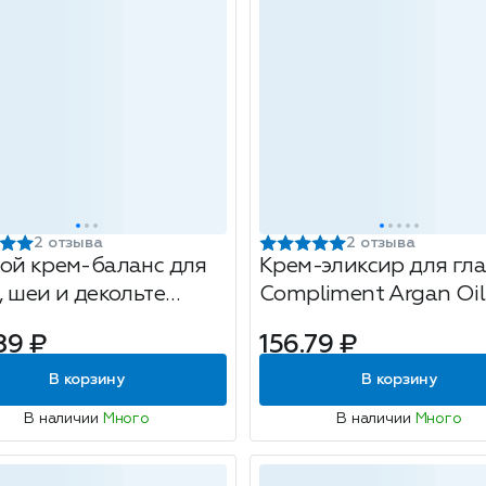
2 отзыва
2 отзыва
ой крем-баланс для
Крем-эликсир для гла
, шеи и декольте
Compliment Argan Oil
iment Retinol Forte,
омолаживающий, 25
89 ₽
156.79 ₽
л
В корзину
В корзину
В наличии
Много
В наличии
Много