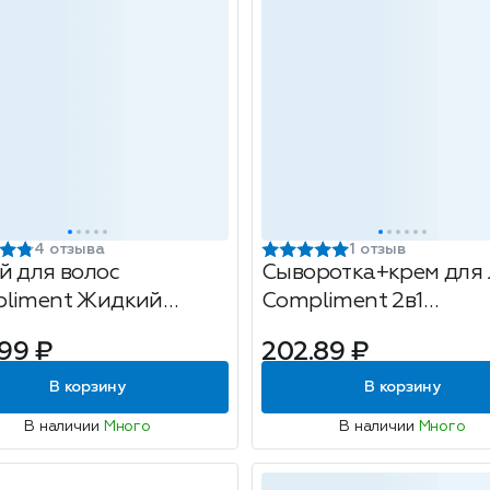
4 отзыва
1 отзыв
й для волос
Сыворотка+крем для
liment Жидкий
Compliment 2в1
тин 3в1, 250мл
Коллаген+Ретинол,
99 ₽
202.89 ₽
антивозрастная, SPF 2
50мл
В корзину
В корзину
В наличии
Много
В наличии
Много