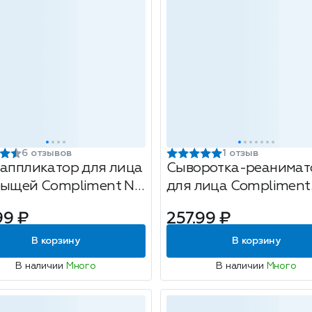
6 отзывов
1 отзыв
-аппликатор для лица
Сыворотка-реанимат
рыщей Compliment No
для лица Compliment
lem, 25мл
Expert+Anti-Age
99 ₽
257.99 ₽
Восстанавливающая, 
мл
В корзину
В корзину
В наличии
Много
В наличии
Много