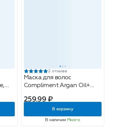
2 отзыва
Маска для волос
e,
Compliment Argan Oil+
Питание и восстановление,
259.99 ₽
300мл
В корзину
В наличии
Много