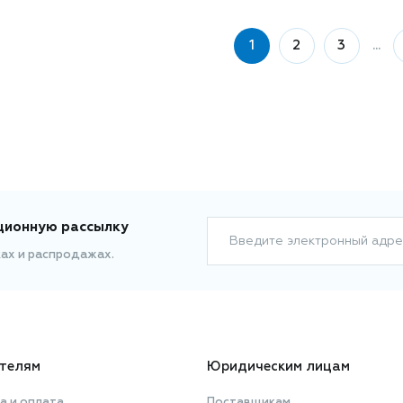
1
2
3
...
ционную рассылку
Введите электронный адре
ках и распродажах.
телям
Юридическим лицам
а и оплата
Поставщикам