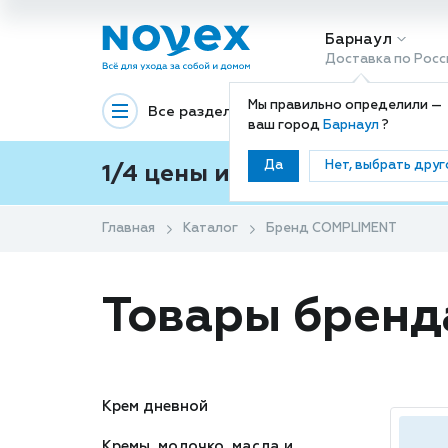
Барнаул
Доставка по Росс
Мы правильно определили —
Все разделы
Декоративная космети
ваш город
Барнаул
?
Да
Нет, выбрать друг
1/4 цены и покупки ваши с
Главная
Каталог
Бренд COMPLIMENT
Товары брен
Крем дневной
Кремы, молочко, масла и