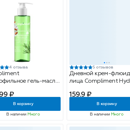
4 отзыва
5 отзывов
liment
Дневной крем-флюид
офильное гель-масло
лица Compliment Hydr
умывания для сухой и
Hyaluron, 50мл
99 ₽
159.9 ₽
твительной кожи,
л
В корзину
В корзину
В наличии
Много
В наличии
Много