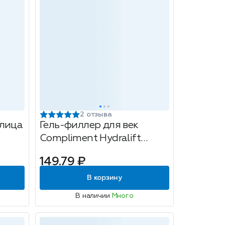
2 отзыва
 лица
Гель-филлер для век
Compliment Hydralift
Hyaluron, 25мл
149.79 ₽
5,
В корзину
В наличии
Много