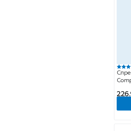
Спре
Comp
Кера
226.