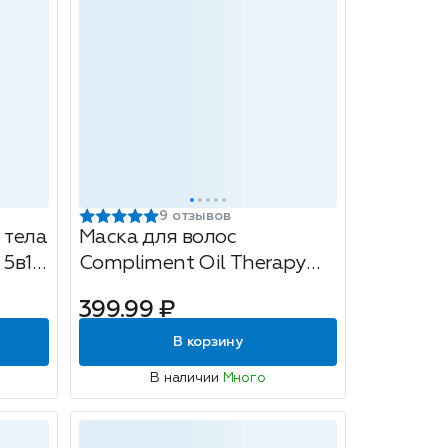
9 отзывов
 тела
Маска для волос
 5в1
Compliment Oil Therapy
Питание и Укрепление,
399.99 ₽
мл
500мл
В корзину
В наличии
Много