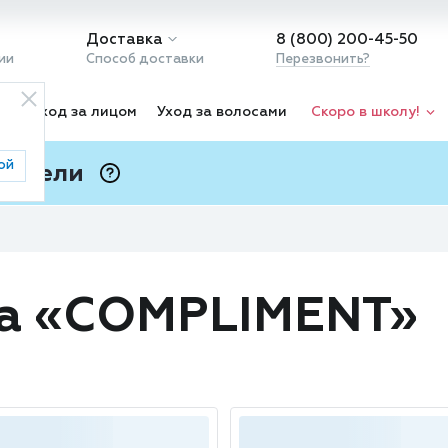
Доставка
8 (800) 200-45-50
ии
Способ доставки
Перезвонить?
ка
Уход за лицом
Уход за волосами
Скоро в школу!
ой
 Подели
ⓘ
да «COMPLIMENT»