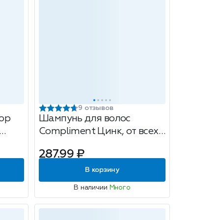
9 отзывов
ор
Шампунь для волос
Compliment Цинк, от всех
видов перхоти, 200 мл
287.99 ₽
25
В корзину
В наличии
Много