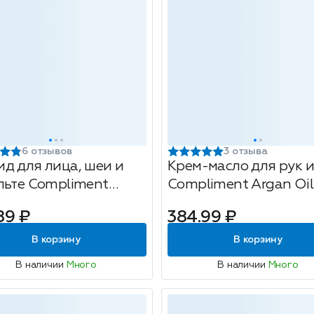
6 отзывов
3 отзыва
д для лица, шеи и
Крем-масло для рук и
льте Compliment
Compliment Argan Oil
ol Forte, дневной,
Клеточное
89 ₽
384.99 ₽
ектирующий, 50мл
восстановление, 400
В корзину
В корзину
В наличии
Много
В наличии
Много