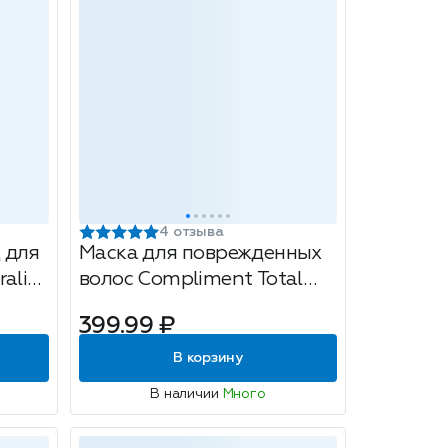
4 отзыва
 для
Маска для поврежденных
alift
волос Compliment Total
Repair, с керамидами,
399.99 ₽
500мл
В корзину
В наличии
Много