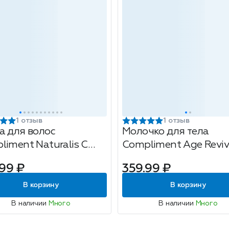
1 отзыв
1 отзыв
а для волос
Молочко для тела
liment Naturalis С
Compliment Age Reviv
ем 3в1: против
400мл
99 ₽
359.99 ₽
дения, стимуляция
а, укрепление, 500мл
В корзину
В корзину
В наличии
Много
В наличии
Много