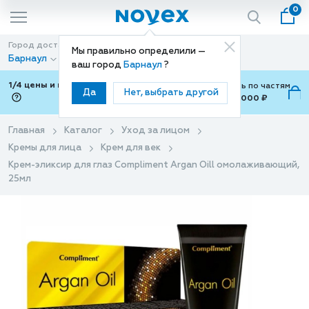
0
Город доставки
Способ доставки
Мы правильно определили —
Барнаул
Доставка
ваш город
Барнаул
?
1/4 цены и покупки ваши с Подели
Можно оплатить по частям
Да
Нет, выбрать другой
от 700 ₽ до 15,000 ₽
ⓘ
Главная
Каталог
Уход за лицом
Кремы для лица
Крем для век
Крем-эликсир для глаз Compliment Argan Oill омолаживающий,
25мл