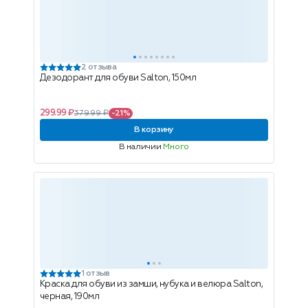
2 отзыва
Дезодорант для обуви Salton, 150мл
299.99 ₽
379.99 ₽
-21%
В корзину
В наличии
Много
1 отзыв
Краска для обуви из замши, нубука и велюра Salton,
черная, 190мл