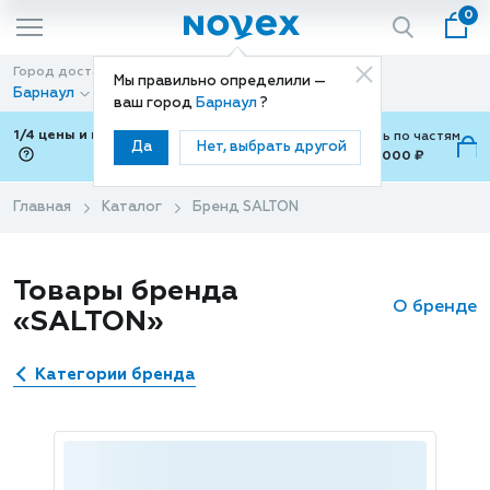
0
Город доставки
Способ доставки
Мы правильно определили —
Барнаул
Доставка
ваш город
Барнаул
?
1/4 цены и покупки ваши с Подели
Можно оплатить по частям
Да
Нет, выбрать другой
от 700 ₽ до 15,000 ₽
ⓘ
Главная
Каталог
Бренд SALTON
Товары бренда
О бренде
«SALTON»
Категории бренда