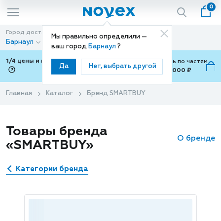
0
Город доставки
Способ доставки
Мы правильно определили —
Барнаул
Доставка
ваш город
Барнаул
?
1/4 цены и покупки ваши с Подели
Можно оплатить по частям
Да
Нет, выбрать другой
от 700 ₽ до 15,000 ₽
ⓘ
Главная
Каталог
Бренд SMARTBUY
Товары бренда
О бренде
«SMARTBUY»
Категории бренда