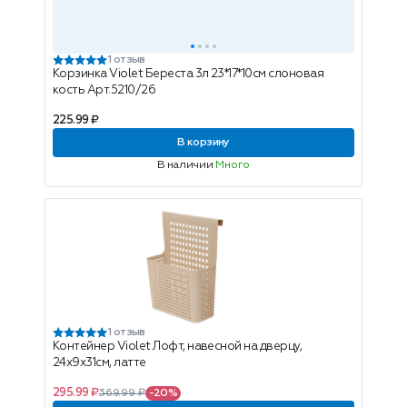
1 отзыв
Корзинка Violet Береста 3л 23*17*10см слоновая
кость Арт.5210/26
225.99 ₽
В корзину
В наличии
Много
1 отзыв
Контейнер Violet Лофт, навесной на дверцу,
24х9х31см, латте
295.99 ₽
369.99 ₽
-20%