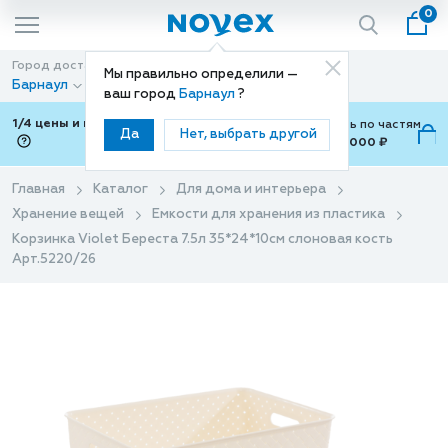
0
Город доставки
Способ доставки
Мы правильно определили —
Барнаул
Доставка
ваш город
Барнаул
?
1/4 цены и покупки ваши с Подели
Можно оплатить по частям
Да
Нет, выбрать другой
от 700 ₽ до 15,000 ₽
ⓘ
Главная
Каталог
Для дома и интерьера
Хранение вещей
Емкости для хранения из пластика
Корзинка Violet Береста 7.5л 35*24*10см слоновая кость
Арт.5220/26