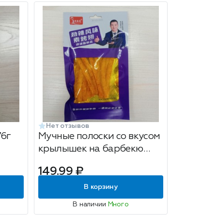
Нет отзывов
76г
Мучные полоски со вкусом
крылышек на барбекю
Yujinlong 76г
149.99 ₽
В корзину
В наличии
Много