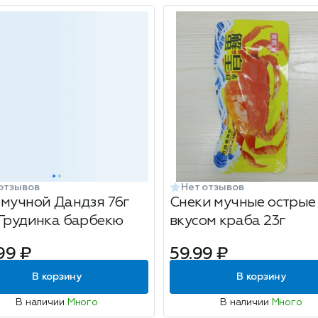
отзывов
Нет отзывов
 мучной Дандзя 76г
Снеки мучные острые
 Грудинка барбекю
вкусом краба 23г
99 ₽
59.99 ₽
В корзину
В корзину
В наличии
Много
В наличии
Много