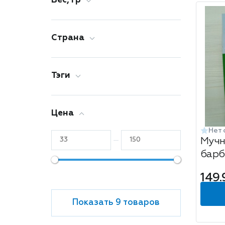
Вес, гр
Страна
Тэги
Цена
Нет 
Мучн
барб
149.
Показать 9 товаров