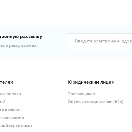
ционную рассылку
Введите электронный адре
ках и распродажах.
телям
Юридическим лицам
а и оплата
Поставщикам
ть?
Оптовым покупателям (b2b)
я и возврат
я программа
ный сертификат