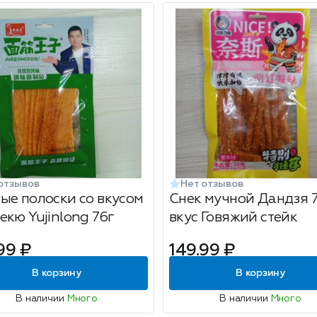
отзывов
Нет отзывов
ые полоски со вкусом
Снек мучной Дандзя 
екю Yujinlong 76г
вкус Говяжий стейк
99 ₽
149.99 ₽
В корзину
В корзину
В наличии
Много
В наличии
Много