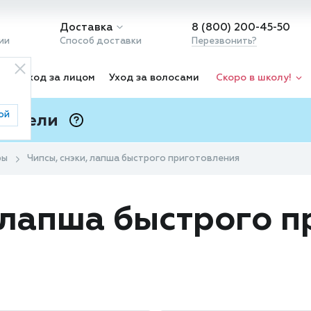
Доставка
8 (800) 200-45-50
ии
Способ доставки
Перезвонить?
ка
Уход за лицом
Уход за волосами
Скоро в школу!
ой
 Подели
ⓘ
ры
Чипсы, снэки, лапша быстрого приготовления
, лапша быстрого 