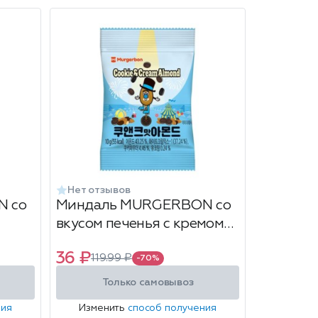
Нет отзывов
N со
Миндаль MURGERBON со
вкусом печенья с кремом
10г
36 ₽
119.99 ₽
-70%
Только самовывоз
ния
Изменить
способ получения