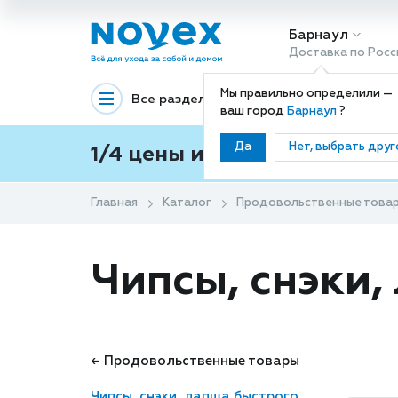
Барнаул
Доставка по Росс
Мы правильно определили —
Все разделы
Декоративная космети
ваш город
Барнаул
?
Да
Нет, выбрать друг
1/4 цены и покупки ваши с
Главная
Каталог
Продовольственные това
Чипсы, снэки
← Продовольственные товары
Чипсы, снэки, лапша быстрого