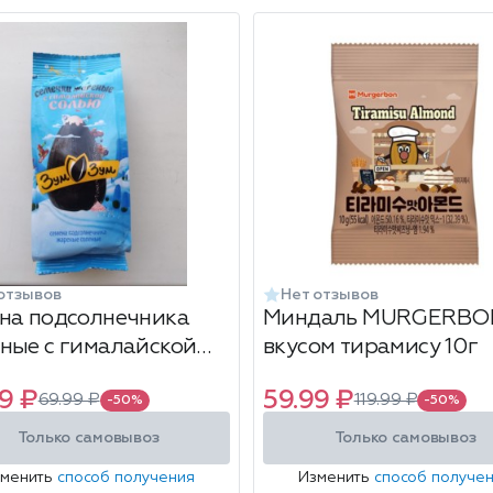
отзывов
Нет отзывов
на подсолнечника
Миндаль MURGERBO
ные с гималайской
вкусом тирамису 10г
ю Зум-Зум 90 гр
9 ₽
59.99 ₽
69.99 ₽
119.99 ₽
-50%
-50%
Только самовывоз
Только самовывоз
зменить
способ получения
Изменить
способ получе