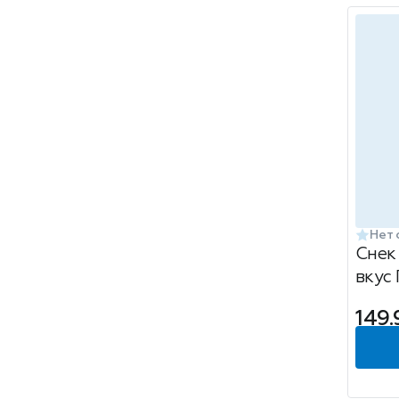
Нет 
Снек
вкус
149.