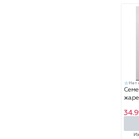
Нет 
Семе
жаре
соль
34.9
И