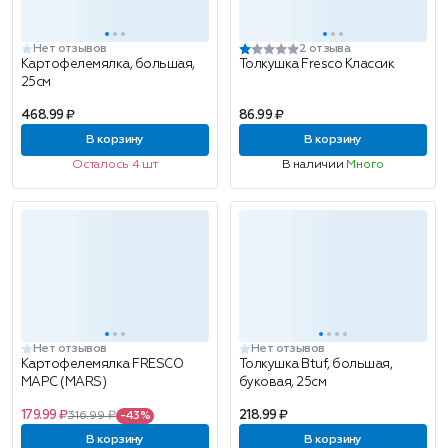
Нет отзывов
2 отзыва
Картофелемялка, большая,
Толкушка Fresco Классик
25см
468.99 ₽
86.99 ₽
В корзину
В корзину
Осталось 4 шт
В наличии
Много
Нет отзывов
Нет отзывов
Картофелемялка FRESCO
Толкушка Вtuf, большая,
МАРС (MARS)
буковая, 25см
179.99 ₽
218.99 ₽
316.99 ₽
-43%
В корзину
В корзину