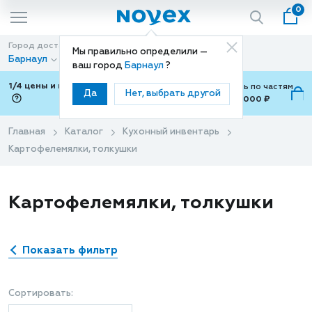
0
Город доставки
Способ доставки
Мы правильно определили —
Барнаул
Доставка
ваш город
Барнаул
?
1/4 цены и покупки ваши с Подели
Можно оплатить по частям
Да
Нет, выбрать другой
от 700 ₽ до 15,000 ₽
ⓘ
Главная
Каталог
Кухонный инвентарь
Картофелемялки, толкушки
Картофелемялки, толкушки
Показать фильтр
Сортировать: