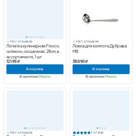
Нет отзывов
Нет отзывов
Лопатка кулинарная Fresco,
Ложка для компота Дубрава
силикон, скошенная, 28см, в
М8
ассортименте, 1 шт
121.99 ₽
389.99 ₽
В корзину
В корзину
В наличии
Много
В наличии
Много
Нет отзывов
1 отзыв