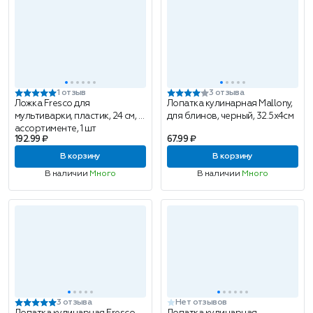
1 отзыв
3 отзыва
Ложка Fresco для
Лопатка кулинарная Mallony,
мультиварки, пластик, 24 см, в
для блинов, черный, 32.5х4см
ассортименте, 1 шт
192.99 ₽
67.99 ₽
В корзину
В корзину
В наличии
Много
В наличии
Много
3 отзыва
Нет отзывов