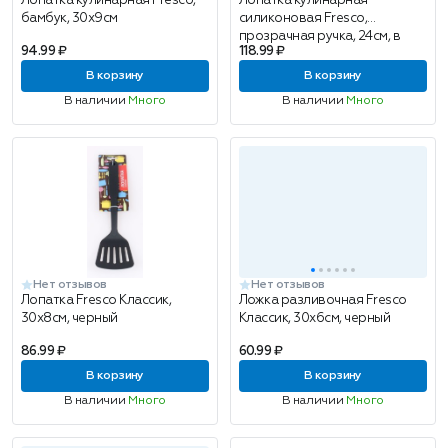
Лопатка кулинарная Fresco,
Лопатка кулинарная
бамбук, 30х9см
силиконовая Fresco,
прозрачная ручка, 24см, в
94.99 ₽
118.99 ₽
ассортименте, 1 шт
В корзину
В корзину
В наличии
Много
В наличии
Много
Нет отзывов
Нет отзывов
Лопатка Fresco Классик,
Ложка разливочная Fresco
30x8см, черный
Классик, 30x6см, черный
86.99 ₽
60.99 ₽
В корзину
В корзину
В наличии
Много
В наличии
Много