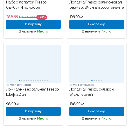
Набор лопаток Fresco,
Лопатка Fresco силиконовая,
бамбук, 4 прибора
размер: 24 см, в ассортименте
288.99 ₽
199.99 ₽
472.99 ₽
-39%
В корзину
В корзину
В наличии
Много
В наличии
Много
Нет отзывов
Нет отзывов
Ложка универсальная Fresco
Лопатка Fresco, силикон,
Шеф, 22 см
24см, черный
98.99 ₽
188.99 ₽
В корзину
В корзину
В наличии
Много
В наличии
Много