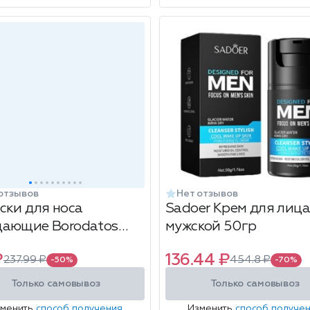
отзывов
Нет отзывов
ски для носа
Sadoer Крем для лица
ающие Borodatos
мужской 50гр
n, 10 шт
₽
136.44 ₽
237.99 ₽
454.8 ₽
-50%
-70%
Только самовывоз
Только самовывоз
зменить
способ получения
Изменить
способ получе