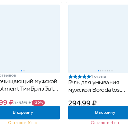
отзывов
1 отзыв
 очищающий мужской
Гель для умывания
liment ТимБриз 3в1,
мужской Borodatos,
бороды, лица и волос,
минеральный, 190 мл
99 ₽
294.99 ₽
379.99 ₽
л
-20%
В корзину
В корзину
Осталось 16 шт
Осталось 4 шт