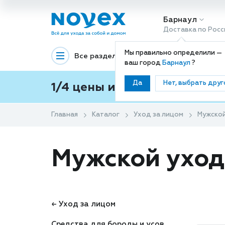
Барнаул
Доставка по Росс
Мы правильно определили —
Все разделы
Декоративная космети
ваш город
Барнаул
?
Да
Нет, выбрать друг
1/4 цены и покупки ваши с
Главная
Каталог
Уход за лицом
Мужской
Мужской уход
← Уход за лицом
Средства для бороды и усов