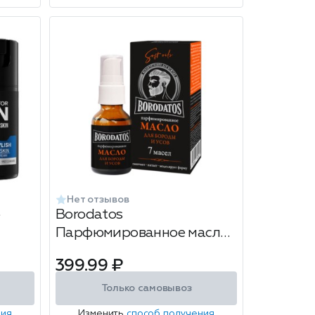
Нет отзывов
Borodatos
Парфюмированное масло
для бороды и усов 25 мл
399.99 ₽
Только самовывоз
ния
Изменить
способ получения