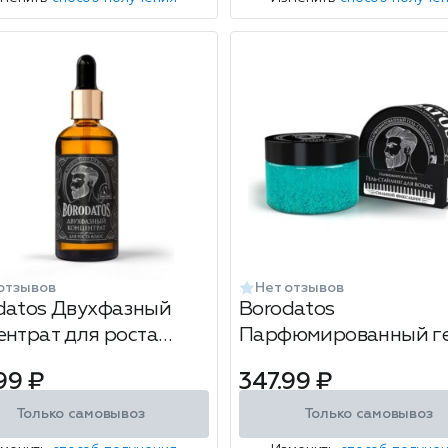
отзывов
Нет отзывов
datos Двухфазный
Borodatos
ентрат для роста
Парфюмированный г
с 100 мл
стайлинг для волос
99 ₽
347.99 ₽
сильной фиксации 75
Только самовывоз
Только самовывоз