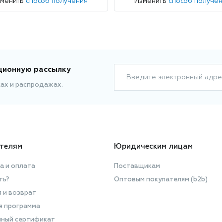
зменить
способ получения
Изменить
способ получе
ционную рассылку
Введите электронный адре
ках и распродажах.
телям
Юридическим лицам
а и оплата
Поставщикам
ть?
Оптовым покупателям (b2b)
я и возврат
я программа
ный сертификат