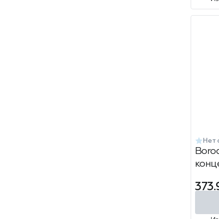
Нет 
Boro
конц
воло
373.