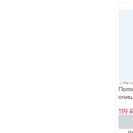
Нет 
Поло
очищ
Carbo
119 
И