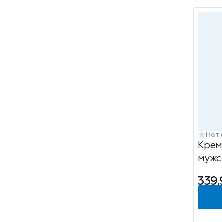
Нет 
Крем
мужс
Men 
339.