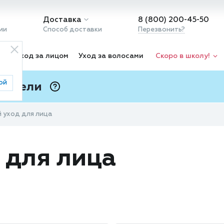
Доставка
8 (800) 200-45-50
ии
Способ доставки
Перезвонить?
ка
Уход за лицом
Уход за волосами
Скоро в школу!
ой
 Подели
ⓘ
 уход для лица
 для лица