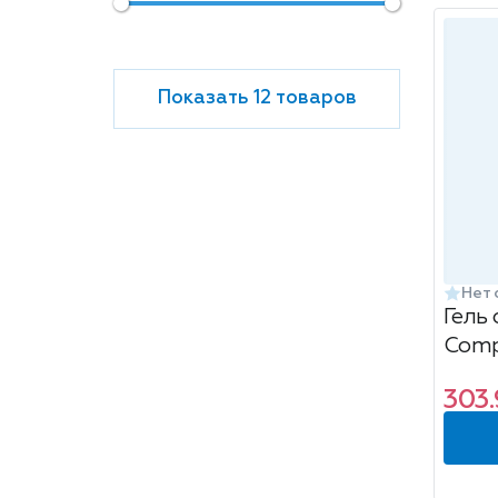
Показать 12 товаров
Нет 
Гель
Comp
для 
303.
320м