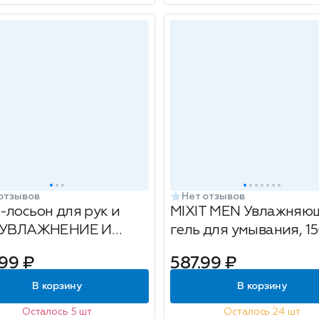
отзывов
Нет отзывов
-лосьон для рук и
MIXIT MEN Увлажняю
 УВЛАЖНЕНИЕ И
гель для умывания, 1
НИЕ ТМ Русская
99 ₽
587.99 ₽
етика, туба 150 мл
В корзину
В корзину
Осталось 5 шт
Осталось 24 шт