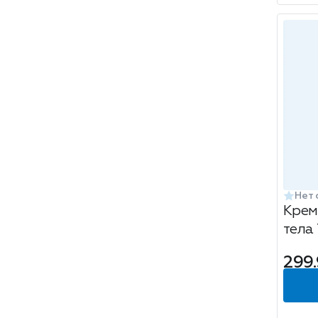
Нет 
Крем
тела
ПИТА
299.
Косм