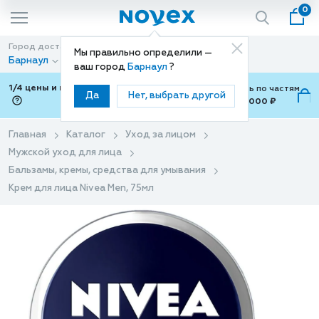
0
Город доставки
Способ доставки
Мы правильно определили —
Барнаул
Доставка
ваш город
Барнаул
?
1/4 цены и покупки ваши с Подели
Можно оплатить по частям
Да
Нет, выбрать другой
от 700 ₽ до 15,000 ₽
ⓘ
Главная
Каталог
Уход за лицом
Мужской уход для лица
Бальзамы, кремы, средства для умывания
Крем для лица Nivea Men, 75мл