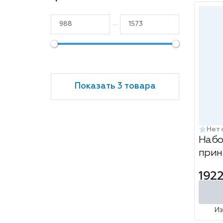
Показать 3 товара
Нет 
Набо
прин
7 пр
1922
И