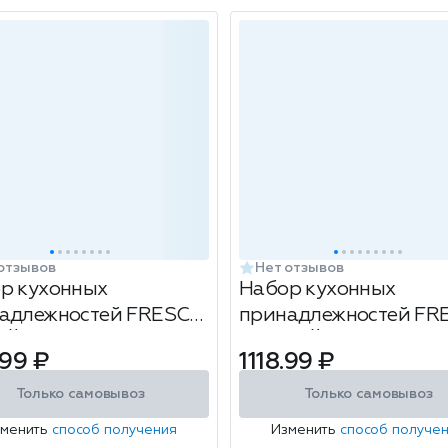
отзывов
Нет отзывов
р кухонных
Набор кухонных
адлежностей FRESCO
принадлежностей F
Й (Gray) 6пр
ЧЕРНЫЙ (Black) 7пр
.99 ₽
1118.99 ₽
Только самовывоз
Только самовывоз
зменить
способ получения
Изменить
способ получе