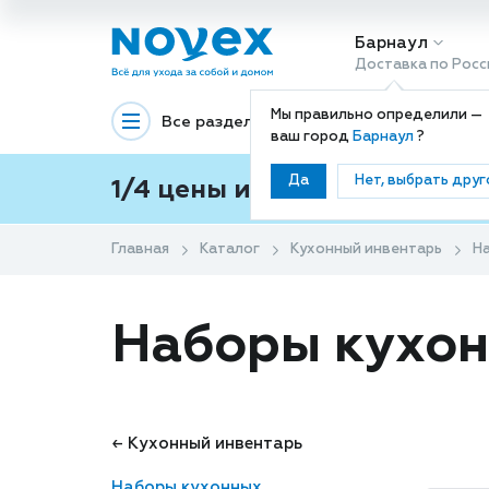
Барнаул
Доставка по Росс
Мы правильно определили —
Все разделы
Декоративная космети
ваш город
Барнаул
?
Да
Нет, выбрать друг
1/4 цены и покупки ваши с
Главная
Каталог
Кухонный инвентарь
Н
Наборы кухо
← Кухонный инвентарь
Наборы кухонных