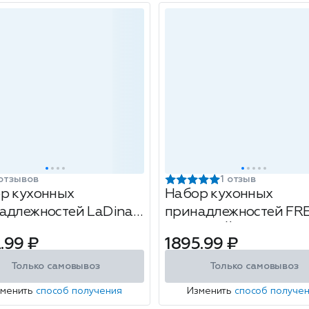
отзывов
1 отзыв
р кухонных
Набор кухонных
адлежностей LaDina,
принадлежностей F
едметов
БЕЖЕВЫЙ (Beige) 12п
.99 ₽
1895.99 ₽
Только самовывоз
Только самовывоз
зменить
способ получения
Изменить
способ получе