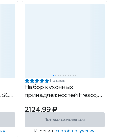
1 отзыв
Набор кухонных
RESCO
принадлежностей Fresco,
р
12 предметов, цвет: мята
2124.99 ₽
Только самовывоз
ния
Изменить
способ получения