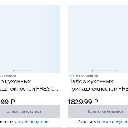
отзывов
Нет отзывов
р кухонных
Набор кухонных
адлежностей FRESCO
принадлежностей F
ЛАД (Chocolate)
БЕЛЫЙ МРАМОР (Whi
.99 ₽
1829.99 ₽
marble) 6пр
Только самовывоз
Только самовывоз
зменить
способ получения
Изменить
способ получе