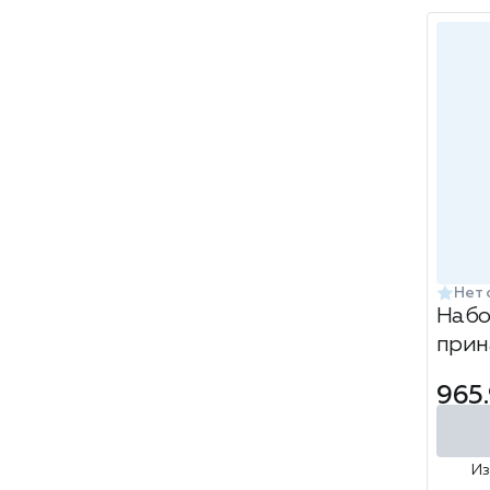
Нет 
Набо
прин
СЕРЫ
965
И