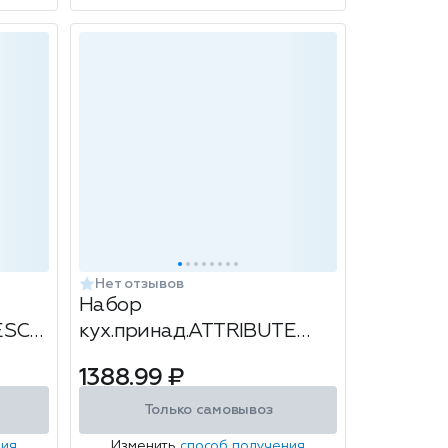
Нет отзывов
Набор
RESCO
кух.принад.ATTRIBUTE
пр
КРЕМАН 10пр
1388.99 ₽
Только самовывоз
ния
Изменить
способ получения