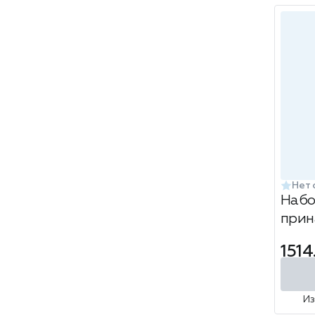
Нет 
Набо
прин
ШОКО
1514
8пр
И