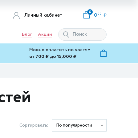
0
00
Личный кабинет
0
Блог
Акции
Можно оплатить по частям
от 700 ₽ до 15,000 ₽
стей
Сортировать:
По популярности