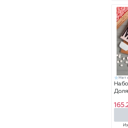
Нет 
Набо
Доля
165.
И