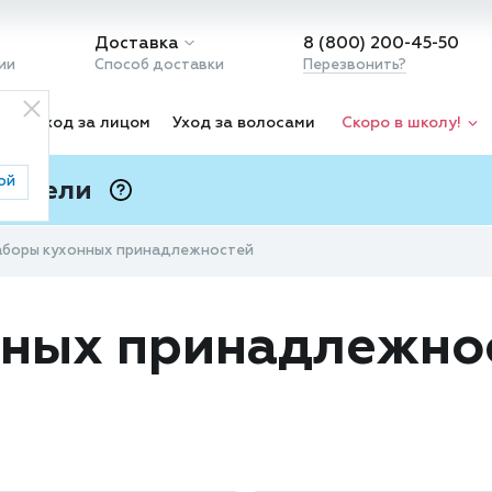
Доставка
8 (800) 200-45-50
ии
Способ доставки
Перезвонить?
ка
Уход за лицом
Уход за волосами
Скоро в школу!
ой
 Подели
ⓘ
аборы кухонных принадлежностей
нных принадлежно