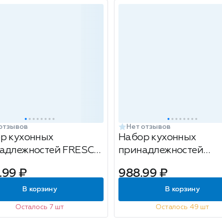
отзывов
Нет отзывов
р кухонных
Набор кухонных
адлежностей FRESCO
принадлежностей
НЬ (Greenery) 7пр
Attribute Омела, 12
.99 ₽
988.99 ₽
предметов
В корзину
В корзину
Осталось 7 шт
Осталось 49 шт