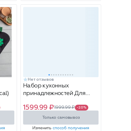
Нет отзывов
Набор кухонных
al)
принадлежностей Для
космических блюд, 6
1599.99 ₽
1999.99 ₽
предметов
-20%
Только самовывоз
ния
Изменить
способ получения