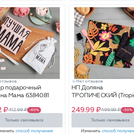
отзывов
Нет отзывов
р подарочный
НП Доляна
на Мама 6384081
ТРОПИЧЕСКИЙ (Tropic
2 ₽
249.99 ₽
412.99 ₽
499.99 ₽
-60%
-50%
Только самовывоз
Только самовывоз
зменить
способ получения
Изменить
способ получе