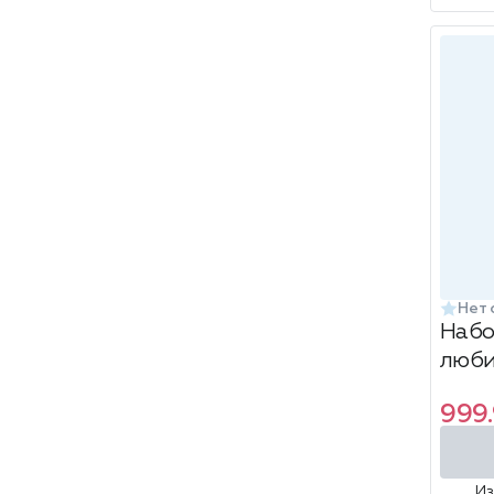
Нет 
Набо
люби
999
И