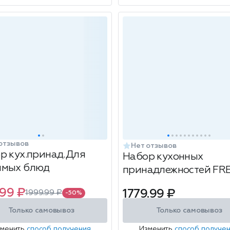
отзывов
Нет отзывов
р кух.принад.Для
Набор кухонных
мых блюд
принадлежностей F
ЗЕЛЕНЬ (Greenery) 12
.99 ₽
1779.99 ₽
1999.99 ₽
-50%
Только самовывоз
Только самовывоз
зменить
способ получения
Изменить
способ получе