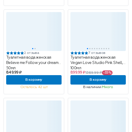
2 отзыва
7 отзывов
Туалетная вода женская
Туалетная вода женская
Believe me Follow your dream,
Vegan Love Studio Pink Shell,
50мл
100мл
849.99 ₽
899.99 ₽
1389.99 ₽
-35%
В корзину
В корзину
Осталось 42 шт
В наличии
Много