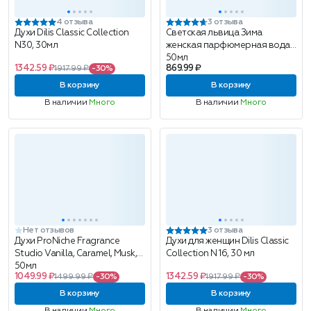
4 отзыва
3 отзыва
Духи Dilis Classic Collection
Светская львица Зима
N30, 30мл
женская парфюмерная вода
50мл
1342.59 ₽
869.99 ₽
1917.99 ₽
-30%
В корзину
В корзину
В наличии
Много
В наличии
Много
Нет отзывов
3 отзыва
Духи ProNiche Fragrance
Духи для женщин Dilis Classic
Studio Vanilla, Caramel, Musk,
Collection N 16, 30 мл
50мл
1049.99 ₽
1342.59 ₽
1499.99 ₽
-30%
1917.99 ₽
-30%
В корзину
В корзину