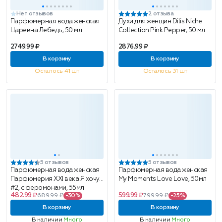
Нет отзывов
2 отзыва
Парфюмерная вода женская
Духи для женщин Dilis Niche
Царевна Лебедь, 50 мл
Collection Pink Pepper, 50 мл
2749.99 ₽
2876.99 ₽
В корзину
В корзину
Осталось 41 шт
Осталось 31 шт
5 отзывов
5 отзывов
Парфюмерная вода женская
Парфюмерная вода женская
Парфюмерия XXI века Я хочу!
My Moments Love Love, 50мл
#2, с феромонами, 55мл
482.99 ₽
599.99 ₽
689.99 ₽
-30%
799.99 ₽
-25%
В корзину
В корзину
В наличии
Много
В наличии
Много