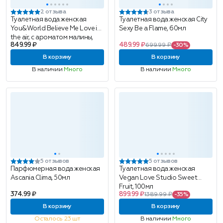
2 отзыва
3 отзыва
Туалетная вода женская
Туалетная вода женская City
You&World Believe Me Love in
Sexy Be a Flame, 60мл
the air, с ароматом малины,
849.99 ₽
489.99 ₽
699.99 ₽
-30%
50мл
В корзину
В корзину
В наличии
Много
В наличии
Много
5 отзывов
5 отзывов
Парфюмерная вода женская
Туалетная вода женская
Ascania Clima, 50мл
Vegan Love Studio Sweet
Fruit, 100мл
374.99 ₽
899.99 ₽
1389.99 ₽
-35%
В корзину
В корзину
Осталось 23 шт
В наличии
Много