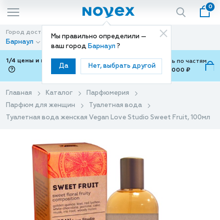
0
Город доставки
Способ доставки
Мы правильно определили —
Барнаул
Доставка
ваш город
Барнаул
?
1/4 цены и покупки ваши с Подели
Можно оплатить по частям
Да
Нет, выбрать другой
от 700 ₽ до 15,000 ₽
ⓘ
Главная
Каталог
Парфюмерия
Парфюм для женщин
Туалетная вода
Туалетная вода женская Vegan Love Studio Sweet Fruit, 100мл