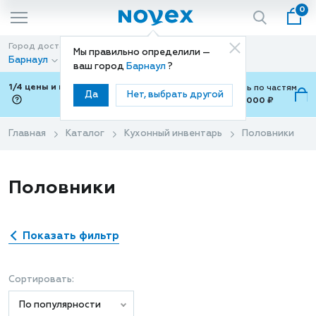
0
Город доставки
Способ доставки
Мы правильно определили —
Барнаул
Доставка
ваш город
Барнаул
?
1/4 цены и покупки ваши с Подели
Можно оплатить по частям
Да
Нет, выбрать другой
от 700 ₽ до 15,000 ₽
ⓘ
Главная
Каталог
Кухонный инвентарь
Половники
Половники
Показать фильтр
Сортировать:
По популярности