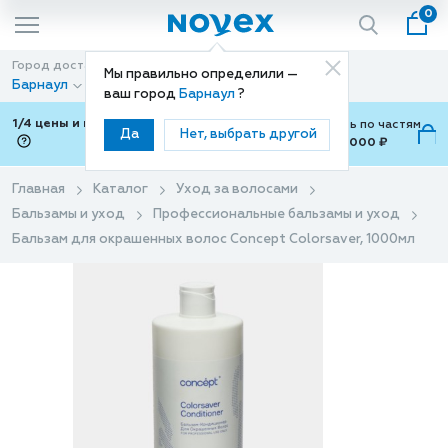
0
Город доставки
Способ доставки
Мы правильно определили —
Барнаул
Доставка
ваш город
Барнаул
?
1/4 цены и покупки ваши с Подели
Можно оплатить по частям
Да
Нет, выбрать другой
от 700 ₽ до 15,000 ₽
ⓘ
Главная
Каталог
Уход за волосами
Бальзамы и уход
Профессиональные бальзамы и уход
Бальзам для окрашенных волос Concept Сolorsaver, 1000мл