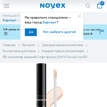
0
Город доставки
Способ доставки
Мы правильно определили —
Барнаул
Доставка
ваш город
Барнаул
?
1/4 цены и покупки ваши с Подели
Можно оплатить по частям
Да
Нет, выбрать другой
от 700 ₽ до 15,000 ₽
ⓘ
Главная
Каталог
Декоративная косметика
Косметика для лица
Корректоры и консиллеры
BD консилер жидкий Софт фокус (Soft Focus) тон101