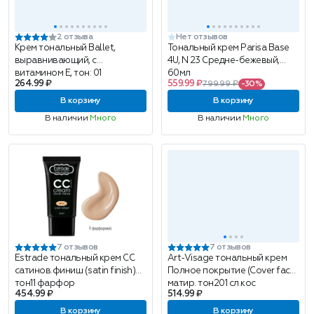
2 отзыва
Нет отзывов
Крем тональный Ballet,
Тональный крем Parisa Base
выравнивающий, с
4U, N 23 Средне-бежевый,
витамином Е, тон: 01
60мл
264.99 ₽
559.99 ₽
799.99 ₽
-30%
натуральный, 40г
В корзину
В корзину
В наличии
Много
В наличии
Много
7 отзывов
7 отзывов
Estrade тональный крем СС
Art-Visage тональный крем
сатинов.финиш (satin finish)
Полное покрытие (Cover face)
тон11 фарфор
матир. тон201 сл.кос
454.99 ₽
514.99 ₽
В корзину
В корзину