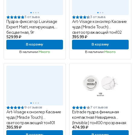
3 отзыва
3 отзыва
Пудра-фиксатор Luxvisage
Art-Visage консилер Касание
Expert Matt, матирующая,
чуда (Miracle Touch)
бесцветная, 9г
светоотражающий тон102
529.99 ₽
395.99 ₽
В корзину
В корзину
В наличии
Много
В наличии
Много
9 отзывов
7 отзывов
Art-Visage консилер Касание
Estrade пудра финишная
чуда (Miracle Touch)
компактная Невидимка
светоотражающий тон101
(Invisible) тон100 прозрачная
395.99 ₽
474.99 ₽