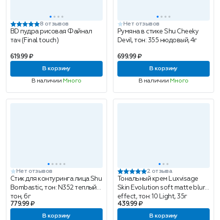
8 отзывов
Нет отзывов
BD пудра рисовая Файнал
Румяна в стике Shu Cheeky
тач (Final touch)
Devil, тон: 355 нюдовый, 4г
619.99 ₽
699.99 ₽
В корзину
В корзину
В наличии
Много
В наличии
Много
Нет отзывов
2 отзыва
Стик для контуринга лица Shu
Тональный крем Luxvisage
Bombastic, тон: N352 теплый
Skin Evolution soft matte blur
тон, 6г
effect, тон: 10 Light, 35г
779.99 ₽
439.99 ₽
В корзину
В корзину