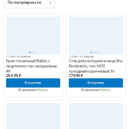
По популярности
Нет отзывов
Нет отзывов
Крем тональный Ballet, с
Стик для контуринга лица Shu
лецитином, тон: натуральный,
Bombastic, тон: N351
41г
холодный коричневый, 6г
264.99 ₽
779.99 ₽
В корзину
В корзину
В наличии
Много
В наличии
Много