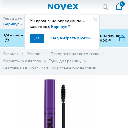
0
Город доставки
Способ доставки
Мы правильно определили —
Барнаул
Доставка
ваш город
Барнаул
?
1/4 цены и покупки ваши с Подели
Можно оплатить по частям
Да
Нет, выбрать другой
от 700 ₽ до 15,000 ₽
ⓘ
Главная
Каталог
Декоративная косметика
Косметика для глаз
Тушь для ресниц
BD тушь Бэд Долл (Bad Doll) объем фиолетовый