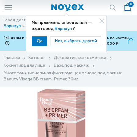
0
Город доставки
Способ доставки
Мы правильно определили —
Барнаул
Доставка
ваш город
Барнаул
?
1/4 цены и покупки ваши с Подели
Можно оплатить по частям
Да
Нет, выбрать другой
от 700 ₽ до 15,000 ₽
ⓘ
Главная
Каталог
Декоративная косметика
Косметика для лица
База под макияж
Многофункциональная фиксирующая основа под макияж
Beauty Visage BB cream+Primer, 30мл