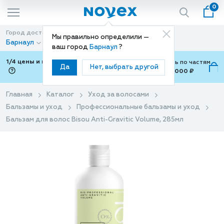
0
Город доставки
Способ доставки
Мы правильно определили —
Барнаул
Доставка
ваш город
Барнаул
?
1/4 цены и покупки ваши с Подели
Можно оплатить по частям
Да
Нет, выбрать другой
от 700 ₽ до 15,000 ₽
ⓘ
Главная
Каталог
Уход за волосами
Бальзамы и уход
Профессиональные бальзамы и уход
Бальзам для волос Bisou Anti-Gravitic Volume, 285мл