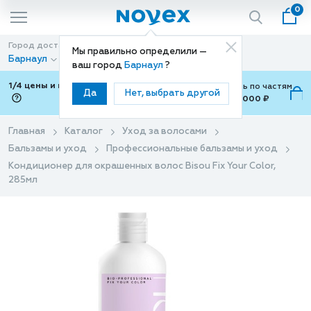
0
Город доставки
Способ доставки
Мы правильно определили —
Барнаул
Доставка
ваш город
Барнаул
?
1/4 цены и покупки ваши с Подели
Можно оплатить по частям
Да
Нет, выбрать другой
от 700 ₽ до 15,000 ₽
ⓘ
Главная
Каталог
Уход за волосами
Бальзамы и уход
Профессиональные бальзамы и уход
Кондиционер для окрашенных волос Bisou Fix Your Color,
285мл