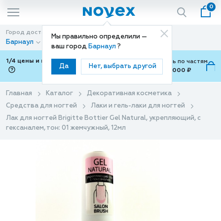
0
Город доставки
Способ доставки
Мы правильно определили —
Барнаул
Доставка
ваш город
Барнаул
?
1/4 цены и покупки ваши с Подели
Можно оплатить по частям
Да
Нет, выбрать другой
от 700 ₽ до 15,000 ₽
ⓘ
Главная
Каталог
Декоративная косметика
Средства для ногтей
Лаки и гель-лаки для ногтей
Лак для ногтей Brigitte Bottier Gel Natural, укрепляющий, с
гексаналем, тон: 01 жемчужный, 12мл