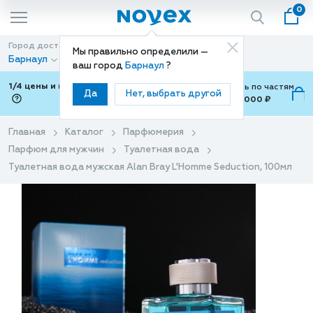
0
Город доставки
Способ доставки
Мы правильно определили —
Барнаул
Доставка
ваш город
Барнаул
?
1/4 цены и покупки ваши с Подели
Можно оплатить по частям
Да
Нет, выбрать другой
от 700 ₽ до 15,000 ₽
ⓘ
Главная
Каталог
Парфюмерия
Парфюм для мужчин
Туалетная вода
Туалетная вода мужская Alan Bray L'Homme Seduction, 100мл