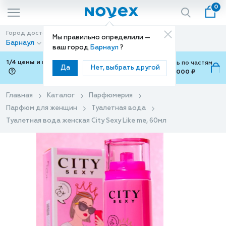
0
Город доставки
Способ доставки
Мы правильно определили —
Барнаул
Доставка
ваш город
Барнаул
?
1/4 цены и покупки ваши с Подели
Можно оплатить по частям
Да
Нет, выбрать другой
от 700 ₽ до 15,000 ₽
ⓘ
Главная
Каталог
Парфюмерия
Парфюм для женщин
Туалетная вода
Туалетная вода женская City Sexy Like me, 60мл