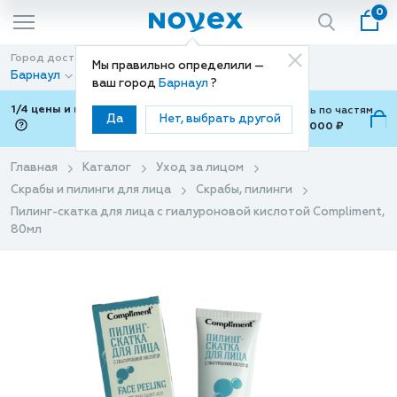
0
Город доставки
Способ доставки
Мы правильно определили —
Барнаул
Доставка
ваш город
Барнаул
?
1/4 цены и покупки ваши с Подели
Можно оплатить по частям
Да
Нет, выбрать другой
от 700 ₽ до 15,000 ₽
ⓘ
Главная
Каталог
Уход за лицом
Скрабы и пилинги для лица
Скрабы, пилинги
Пилинг-скатка для лица с гиалуроновой кислотой Compliment,
80мл