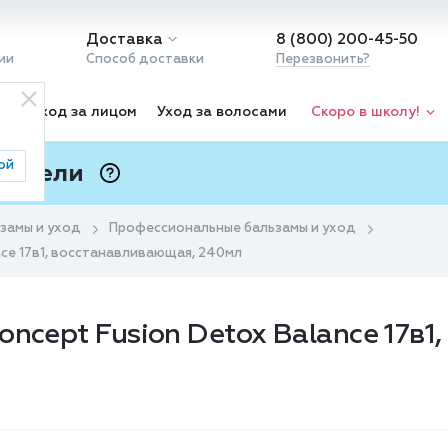
Доставка
8 (800) 200-45-50
ии
Способ доставки
Перезвонить?
ка
Уход за лицом
Уход за волосами
Скоро в школу!
ой
 Подели
ⓘ
замы и уход
Профессиональные бальзамы и уход
nce 17в1, восстанавливающая, 240мл
ncept Fusion Detox Balance 17в1