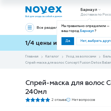
Барнаул
Доставка по Росс
Мы правильно определили —
Все разделы
Декоративная космети
ваш город
Барнаул
?
Да
Нет, выбрать друг
1/4 цены и покупки ваши с
Главная
Каталог
Уход за волосами
Баль
Спрей-маска для волос Concept Fusion Detox Bala
Спрей-маска для волос Co
240мл
2 отзыва
Нет вопросов