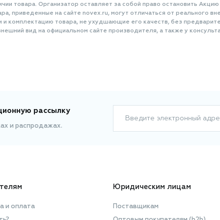
ичии товара. Организатор оставляет за собой право остановить Акцию
а, приведенные на сайте novex.ru, могут отличаться от реального вне
и и комплектацию товара, не ухудшающие его качеств, без предварит
нешний вид на официальном сайте производителя, а также у консульта
ционную рассылку
Введите электронный адре
ках и распродажах.
телям
Юридическим лицам
а и оплата
Поставщикам
ть?
Оптовым покупателям (b2b)