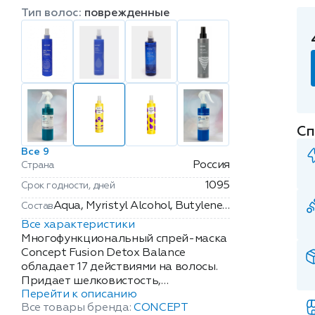
Тип волос:
поврежденные
Сп
Все 9
Россия
Страна
1095
Срок годности, дней
Aqua, Myristyl Alcohol, Butylene
Состав
Glycol, Propylene Glycol, Glycerin,
Все характеристики
Dimethicone, Cetrimonium
Многофункциональный спрей-маска
Chloride,
Concept Fusion Detox Balance
обладает 17 действиями на волосы.
Polyacrylamidopropyltrimonium
Придает шелковистость,
Chloride, Sodium PCA, Parfum,
Перейти к описанию
дисциплинирует, уплотняет, снижает
Linum Usitatissimum Seed
Все товары бренда:
CONCEPT
пушистость, облегчает
Extract, Silicone Quaternium-18,