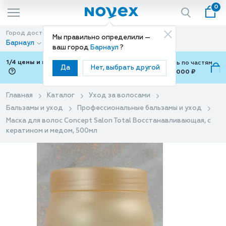
0
Город доставки
Способ доставки
Мы правильно определили —
Барнаул
Доставка
ваш город
Барнаул
?
1/4 цены и покупки ваши с Подели
Можно оплатить по частям
Да
Нет, выбрать другой
от 700 ₽ до 15,000 ₽
ⓘ
Главная
Каталог
Уход за волосами
Бальзамы и уход
Профессиональные бальзамы и уход
Маска для волос Concept Salon Total Восстанавливающая, с
кератином и медом, 500мл