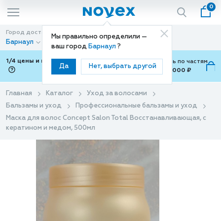
0
Город доставки
Способ доставки
Мы правильно определили —
Барнаул
Доставка
ваш город
Барнаул
?
1/4 цены и покупки ваши с Подели
Можно оплатить по частям
Да
Нет, выбрать другой
от 700 ₽ до 15,000 ₽
ⓘ
Главная
Каталог
Уход за волосами
Бальзамы и уход
Профессиональные бальзамы и уход
Маска для волос Concept Salon Total Восстанавливающая, с
кератином и медом, 500мл