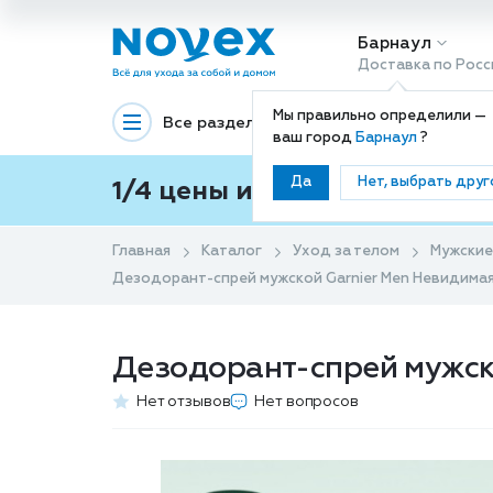
Барнаул
Доставка по Росс
Мы правильно определили —
Все разделы
Декоративная космети
ваш город
Барнаул
?
Да
Нет, выбрать друг
1/4 цены и покупки ваши с
Главная
Каталог
Уход за телом
Мужские
Дезодорант-спрей мужской Garnier Men Невидимая
Дезодорант-спрей мужск
Нет отзывов
Нет вопросов