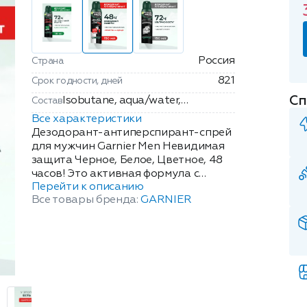
Россия
Страна
821
Срок годности, дней
Сп
Isobutane, aqua/water,
Состав
dimethicone, aluminum
Все характеристики
chlorohydrate, parfum/fragrance,
Дезодорант-антиперспирант-спрей
phenoxyethanol, dimethiconol,
для мужчин Garnier Men Невидимая
защита Черное, Белое, Цветное, 48
limonene, benzyl salicylate,
часов! Это активная формула с
linalool, benzyl alcohol, perlite,
Перейти к описанию
перлитом против запаха и пота.
tetrasodium glutamate
Все товары бренда:
GARNIER
Перлит поглощает в 5 раз больше
diacetate, citronellol, citral, lauryl
влаги, а парфюмерные компоненты
peg-9 polydimethylsiloxyethyl
дополняют эффект элегантным
dimethicone, coumarin.
ненавязчивым ароматом.
Компоненты спрея не оставляют
желтых и белых следов на светлой и
темной ткани, а цветные материалы
защищают от выцветания. Кроме