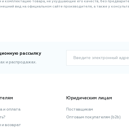
и и комплектацию товара, не ухудшающие его качеств, без предварит
нешний вид на официальном сайте производителя, а также у консульта
ционную рассылку
Введите электронный адре
ках и распродажах.
телям
Юридическим лицам
а и оплата
Поставщикам
ть?
Оптовым покупателям (b2b)
я и возврат