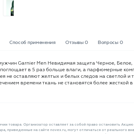
того, с течением времени ткань не
становятся более жесткой в области
подмышечных впадин. Объем: 150 мл.
Способ применения
Отзывы 0
Вопросы 0
жчин Garnier Men Невидимая защита Черное, Белое, 
т поглощает в 5 раз больше влаги, а парфюмерные ко
я не оставляют желтых и белых следов на светлой и 
течением времени ткань не становятся более жесткой 
ичии товара. Организатор оставляет за собой право остановить Акцию
а, приведенные на сайте novex.ru, могут отличаться от реального вне