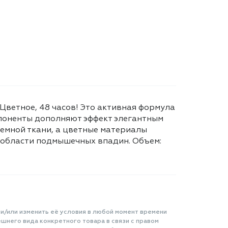
Цветное, 48 часов! Это активная формула
мпоненты дополняют эффект элегантным
темной ткани, а цветные материалы
в области подмышечных впадин. Объем:
 и/или изменить её условия в любой момент времени
шнего вида конкретного товара в связи с правом