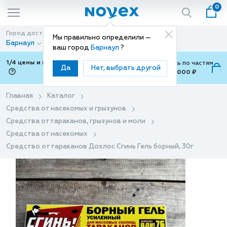
0
Город доставки
Способ доставки
Мы правильно определили —
Барнаул
Доставка
ваш город
Барнаул
?
1/4 цены и покупки ваши с Подели
Можно оплатить по частям
Да
Нет, выбрать другой
от 700 ₽ до 15,000 ₽
ⓘ
Главная
Каталог
Средства от насекомых и грызунов
Средства от тараканов, грызунов и моли
Средства от насекомых
Средство от тараканов Дохлос Сгинь Гель борный, 30г