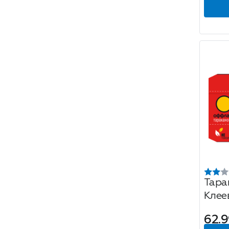
Тара
Клее
тара
62.9
пакет