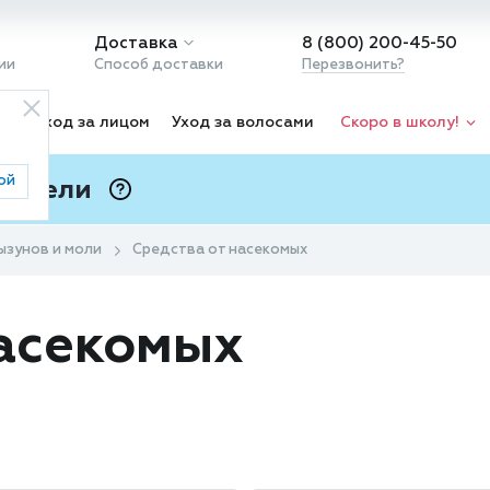
Доставка
8 (800) 200-45-50
ии
Способ доставки
Перезвонить?
ка
Уход за лицом
Уход за волосами
Скоро в школу!
ой
 Подели
ⓘ
ызунов и моли
Средства от насекомых
насекомых