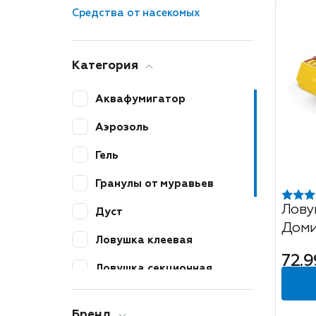
Средства от насекомых
Категория
Аквафумигатор
Аэрозоль
Гель
Гранулы от муравьев
Лову
Дуст
Доми
Ловушка клеевая
72.9
Ловушка секционная
Мелок
Бренд