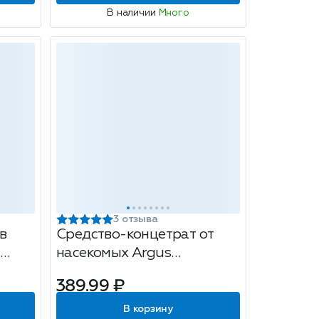
В наличии
Много
3 отзыва
в
Средство-концетрат от
насекомых Argus
Циперметрин 25%, 50мл
389.99 ₽
В корзину