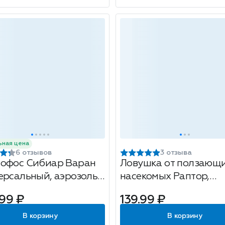
ьная цена
6 отзывов
3 отзыва
офос Сибиар Варан
Ловушка от ползающ
ерсальный, аэрозоль,
насекомых Раптор,
мл
клеевая, 1шт
99 ₽
139.99 ₽
В корзину
В корзину