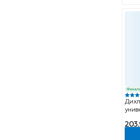
Финал
Дихл
унив
440 
203.