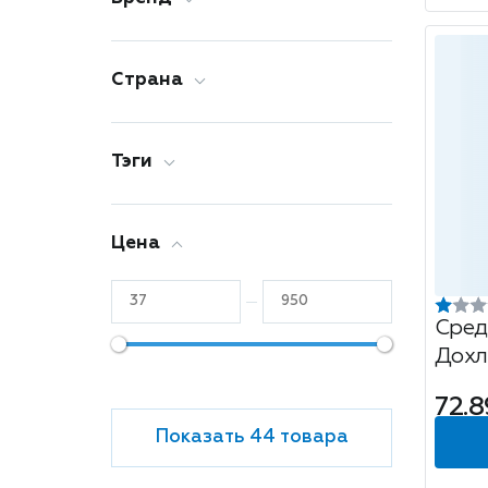
Обработка территории
Приманка
Страна
фумигатор
Тэги
Цена
Сред
Дохл
30г
72.8
Показать 44 товара