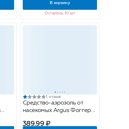
В корзину
Осталось 10 шт
1 отзыв
Средство-аэрозоль от
в
насекомых Argus Фоггер
,
Сухой туман, без запаха,
389.99 ₽
150 мл