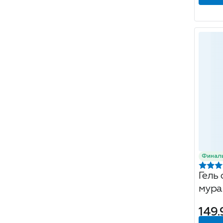
Финал
Гель 
мура
35мл
149.