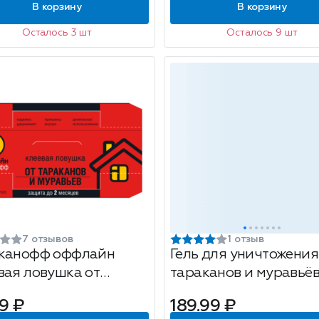
В корзину
В корзину
Осталось 3 шт
Осталось 9 шт
7 отзывов
1 отзыв
канофф оффлайн
Гель для уничтожения
вая ловушка от
тараканов и муравьё
канов и муравьев,
Арнест Дихлофос Нео
9 ₽
189.99 ₽
 1 шт.
75мл