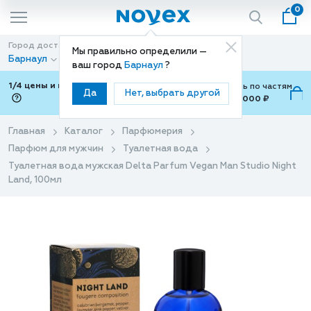
0
Город доставки
Способ доставки
Мы правильно определили —
Барнаул
Доставка
ваш город
Барнаул
?
1/4 цены и покупки ваши с Подели
Можно оплатить по частям
Да
Нет, выбрать другой
от 700 ₽ до 15,000 ₽
ⓘ
Главная
Каталог
Парфюмерия
Парфюм для мужчин
Туалетная вода
Туалетная вода мужская Delta Parfum Vegan Man Studio Night
Land, 100мл