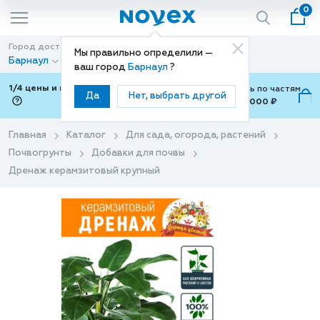
0
Город доставки
Способ доставки
Мы правильно определили —
Барнаул
Доставка
ваш город
Барнаул
?
1/4 цены и покупки ваши с Подели
Можно оплатить по частям
Да
Нет, выбрать другой
от 700 ₽ до 15,000 ₽
ⓘ
Главная
Каталог
Для сада, огорода, растений
Почвогрунты
Добавки для почвы
Дренаж керамзитовый крупный