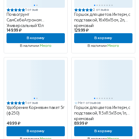
1 отзыв
2 отзыва
Почвогрунт
Горшок для цветов Интерм, с
СамСебеАгроном
подставкой, 16х16х15см, 2л,
Универсальный 10л
кремовый
149.99 ₽
129.99 ₽
В корзину
В корзину
В наличии
Много
В наличии
Много
1 отзыв
Нет отзывов
Удобрение Корневин пакет 5г
Горшок для цветов Интерм, с
(ф250)
подставкой, 11.5x11.5x13см, 1л,
кремовый
49.99 ₽
89.99 ₽
В корзину
В корзину