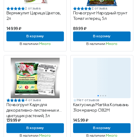
2 отзыва
2 отзыва
Вермикулит Царица Цветов,
Почвогрунт Народный грунт
2л
Томат и перец, 5л
149.99 ₽
89.99 ₽
В корзину
В корзину
В наличии
Много
В наличии
Много
4 отзыва
Нет отзывов
Почвогрунт Кадм для
Кактусница Martika Колывань
декоративно-лиственных и
31см мрамор С182М
цветущих растений, 3л
139.99 ₽
145.99 ₽
В корзину
В корзину
В наличии
Много
В наличии
Много