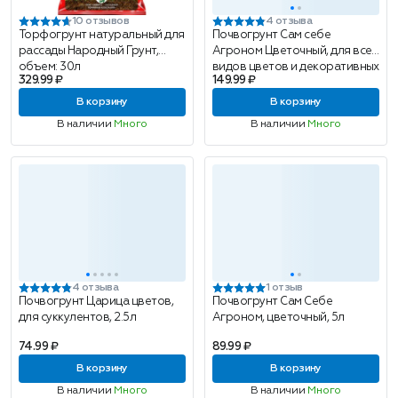
10 отзывов
4 отзыва
Торфогрунт натуральный для
Почвогрунт Сам себе
рассады Народный Грунт,
Агроном Цветочный, для всех
объем: 30л
видов цветов и декоративных
329.99 ₽
149.99 ₽
растений, 10л
В корзину
В корзину
В наличии
Много
В наличии
Много
4 отзыва
1 отзыв
Почвогрунт Царица цветов,
Почвогрунт Сам Себе
для суккулентов, 2.5л
Агроном, цветочный, 5л
74.99 ₽
89.99 ₽
В корзину
В корзину
В наличии
Много
В наличии
Много