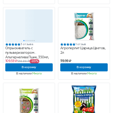
3 отзыва
1 отзыв
Опрыскиватель с
Агроперлит Царица Цветов,
пульверизатором
2л
Альтернатива Пшик, 350мл,
109.59 ₽
119.99 ₽
136.99 ₽
-20%
19.5x11x8см, прозрачный и
черный
В корзину
В корзину
В наличии
Много
В наличии
Много