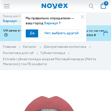
0
Город доставки
Способ доставки
Мы правильно определили —
Барнаул
Доставка
ваш город
Барнаул
?
1/4 цены и покупки ваши с Подели
Можно оплатить по частям
Да
Нет, выбрать другой
от 700 ₽ до 15,000 ₽
ⓘ
Главная
Каталог
Декоративная косметика
Косметика для губ
Губная помада
Estrade губная помада жидкая Матовый макарун (Matte
Macaroon) тон78 конфитю