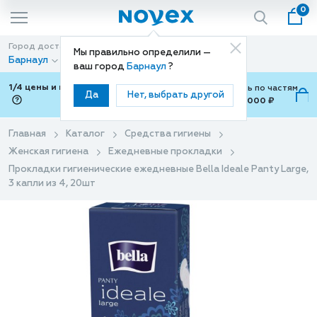
0
Город доставки
Способ доставки
Мы правильно определили —
Барнаул
Доставка
ваш город
Барнаул
?
1/4 цены и покупки ваши с Подели
Можно оплатить по частям
Да
Нет, выбрать другой
от 700 ₽ до 15,000 ₽
ⓘ
Главная
Каталог
Средства гигиены
Женская гигиена
Ежедневные прокладки
Прокладки гигиенические ежедневные Bella Ideale Panty Large,
3 капли из 4, 20шт