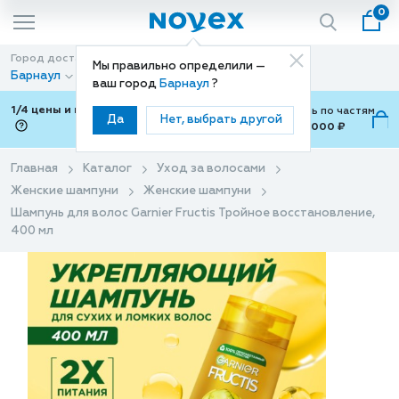
0
Город доставки
Способ доставки
Мы правильно определили —
Барнаул
Доставка
ваш город
Барнаул
?
1/4 цены и покупки ваши с Подели
Можно оплатить по частям
Да
Нет, выбрать другой
от 700 ₽ до 15,000 ₽
ⓘ
Главная
Каталог
Уход за волосами
Женские шампуни
Женские шампуни
Шампунь для волос Garnier Fructis Тройное восстановление,
400 мл