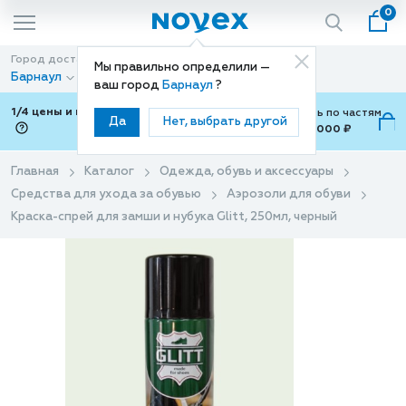
0
Город доставки
Способ доставки
Мы правильно определили —
Барнаул
Доставка
ваш город
Барнаул
?
1/4 цены и покупки ваши с Подели
Можно оплатить по частям
Да
Нет, выбрать другой
от 700 ₽ до 15,000 ₽
ⓘ
Главная
Каталог
Одежда, обувь и аксессуары
Средства для ухода за обувью
Аэрозоли для обуви
Краска-спрей для замши и нубука Glitt, 250мл, черный